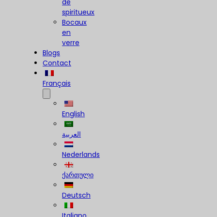
de
spiritueux
Bocaux
en
verre
Blogs
Contact
Français
English
العربية
Nederlands
ქართული
Deutsch
Italiano