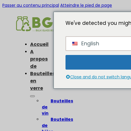
Passer au contenu principal
Atteindre le pied de page
We've detected you might
English
Accueil
A
propos
de
Bouteilles
Close and do not switch lan
en
verre
Bouteilles
de
vin
Bouteilles
de