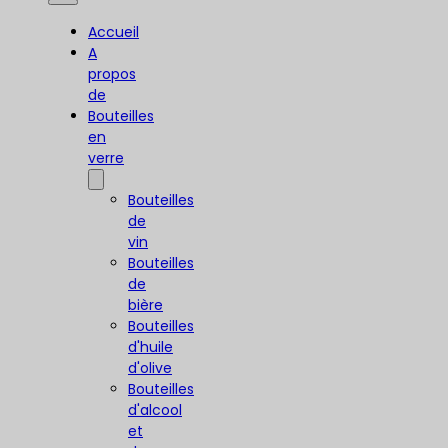
Accueil
A
propos
de
Bouteilles
en
verre
Bouteilles
de
vin
Bouteilles
de
bière
Bouteilles
d'huile
d'olive
Bouteilles
d'alcool
et