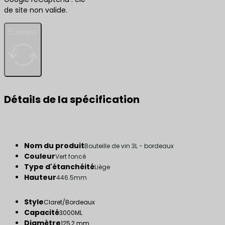
de site non valide.
Envoyer
Détails de la spécification
Nom du produit
Bouteille de vin 3L - bordeaux
Couleur
Vert foncé
Type d'étanchéité
Liège
Hauteur
446.5mm
Style
Claret/Bordeaux
Capacité
3000ML
Diamètre
125,2 mm