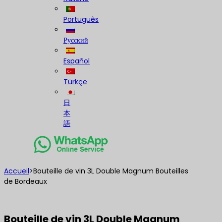
Português
Русский
Español
Türkçe
日
本
語
Accueil
>
Bouteille de vin 3L Double Magnum Bouteilles
de Bordeaux
Bouteille de vin 3L Double Magnum