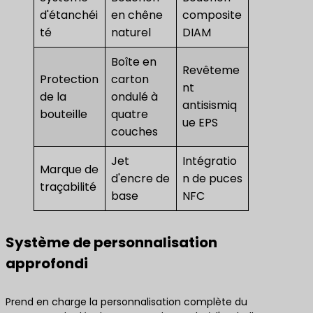
d'étanchéi
en chêne
composite
té
naturel
DIAM
Boîte en
Revêteme
Protection
carton
nt
de la
ondulé à
antisismiq
bouteille
quatre
ue EPS
couches
Jet
Intégratio
Marque de
d'encre de
n de puces
traçabilité
base
NFC
Système de personnalisation
approfondi
Prend en charge la personnalisation complète du