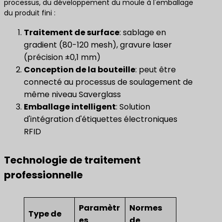
processus, du développement du moule à l'emballage
du produit fini :
Traitement de surface
: sablage en
gradient (80-120 mesh), gravure laser
(précision ±0,1 mm)
Conception de la bouteille
: peut être
connecté au processus de soulagement de
même niveau Saverglass
Emballage intelligent
: Solution
d'intégration d'étiquettes électroniques
RFID
Technologie de traitement
professionnelle
Paramètr
Normes
Type de
es
de