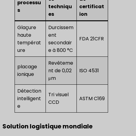
processu
techniqu
certificat
s
es
ion
Glaçure
Durcissem
haute
ent
FDA 21CFR
températ
secondair
ure
e à 800 °C
Revêteme
placage
nt de 0,02
ISO 4531
ionique
μm
Détection
Tri visuel
intelligent
ASTM C169
CCD
e
Solution logistique mondiale