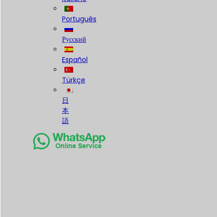
Português
Русский
Español
Türkçe
日
本
語