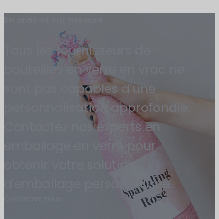
En vrac et sur mesure
Tous les fournisseurs de
bouteilles en verre en vrac ne
sont pas capables d’une
personnalisation approfondie.
Contactez nos experts en
emballage en verre pour
obtenir votre solution
d'emballage personnalisée.
Contactez nous