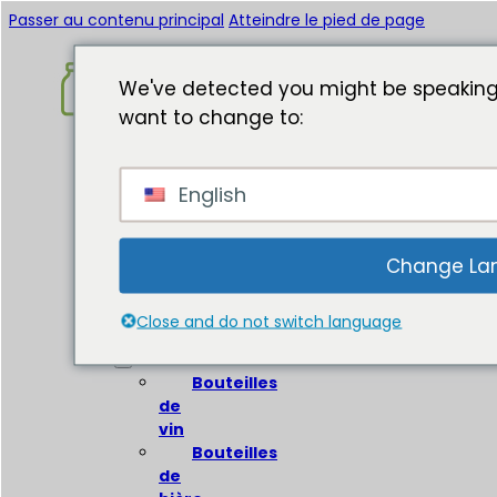
Passer au contenu principal
Atteindre le pied de page
We've detected you might be speaking
want to change to:
Accueil
English
A
propos
de
Change La
Bouteilles
en
Close and do not switch language
verre
Bouteilles
de
vin
Bouteilles
de