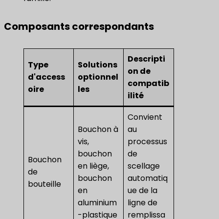
Composants correspondants
Descripti
Type
Solutions
on de
d'access
optionnel
compatib
oire
les
ilité
Convient
Bouchon à
au
vis,
processus
bouchon
de
Bouchon
en liège,
scellage
de
bouchon
automatiq
bouteille
en
ue de la
aluminium
ligne de
-plastique
remplissa