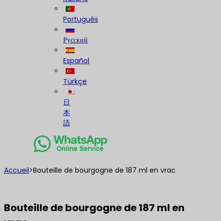
Português
Русский
Español
Türkçe
日
本
語
Accueil
>
Bouteille de bourgogne de 187 ml en vrac
Bouteille de bourgogne de 187 ml en