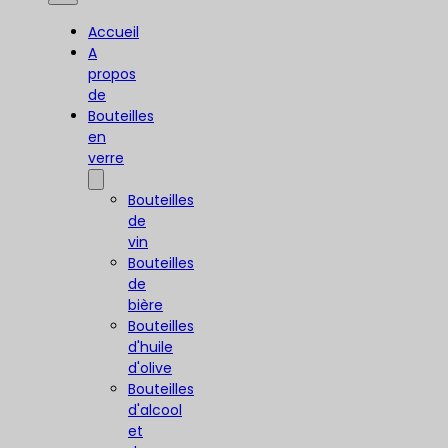
Accueil
A
propos
de
Bouteilles
en
verre
Bouteilles
de
vin
Bouteilles
de
bière
Bouteilles
d'huile
d'olive
Bouteilles
d'alcool
et