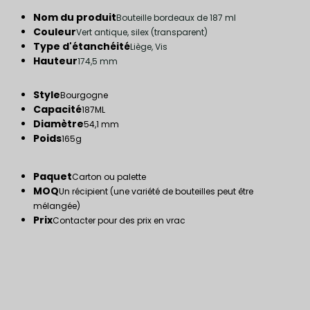
Nom du produit
Bouteille bordeaux de 187 ml
Couleur
Vert antique, silex (transparent)
Type d'étanchéité
Liège, Vis
Hauteur
174,5 mm
Style
Bourgogne
Capacité
187ML
Diamètre
54,1 mm
Poids
165g
Paquet
Carton ou palette
MOQ
Un récipient (une variété de bouteilles peut être
mélangée)
Prix
Contacter pour des prix en vrac