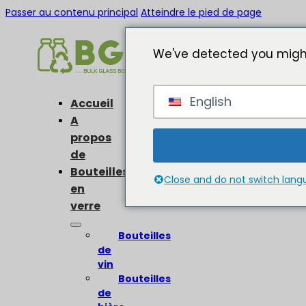
Passer au contenu principal
Atteindre le pied de page
We've detected you might
English
Accueil
A
propos
de
Bouteilles
Close and do not switch lan
en
verre
Bouteilles
de
vin
Bouteilles
de