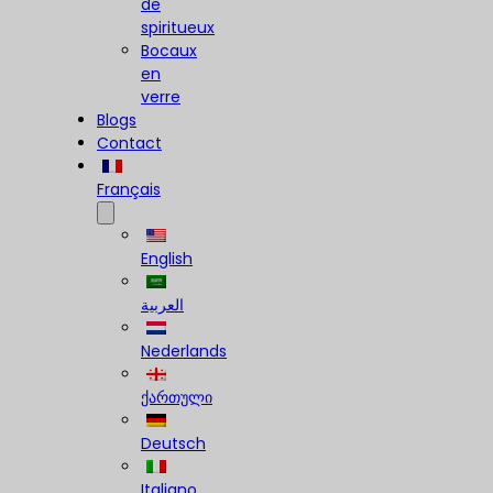
de
spiritueux
Bocaux
en
verre
Blogs
Contact
Français
English
العربية
Nederlands
ქართული
Deutsch
Italiano