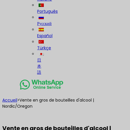
Português
Русский
Español
Türkçe
日
本
語
Accueil
>
Vente en gros de bouteilles d'alcool |
Nordic/Oregon
Vente en gros de bouteilles d'alcool |