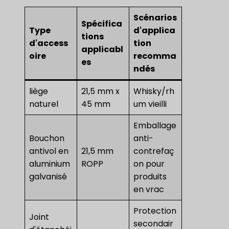
Scénarios
Spécifica
Type
d'applica
tions
d'access
tion
applicabl
oire
recomma
es
ndés
liège
21,5 mm x
Whisky/rh
naturel
45 mm
um vieilli
Emballage
Bouchon
anti-
antivol en
21,5 mm
contrefaç
aluminium
ROPP
on pour
galvanisé
produits
en vrac
Protection
Joint
secondair