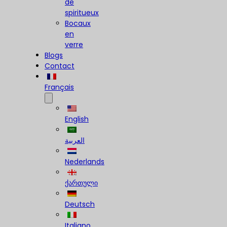
de
spiritueux
Bocaux
en
verre
Blogs
Contact
Français
English
العربية
Nederlands
ქართული
Deutsch
Italiano