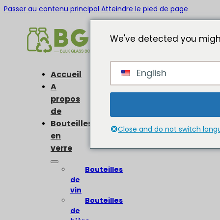
Passer au contenu principal
Atteindre le pied de page
We've detected you might
English
Accueil
A
propos
de
Bouteilles
Close and do not switch lan
en
verre
Bouteilles
de
vin
Bouteilles
de