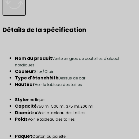
Détails de la spécification
Nom du produit
Vente en gros de bouteilles d'alcool
nordiques
Couleur
Silex/Clair
Type d'étanchéité
Dessus de bar
Hauteur
Voir le tableau des tailles
Style
nordique
Capacité
750 ml, 500 ml, 375 ml, 200 ml
Diamètre
Voir le tableau des tailles
Poids
Voir le tableau des tailles
Paquet
Carton ou palette