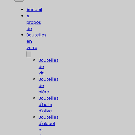
Accueil
A
propos
de
Bouteilles
en
verre
Bouteilles
de
vin
Bouteilles
de
bière
Bouteilles
d'huile
d'olive
Bouteilles
d'alcool
et