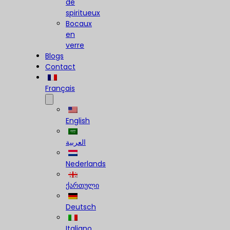
de
spiritueux
Bocaux
en
verre
Blogs
Contact
Français
English
العربية
Nederlands
ქართული
Deutsch
Italiano