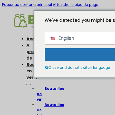
Passer au contenu principal
Atteindre le pied de page
We've detected you might be s
English
Accueil
A
propos
de
Bouteilles
Close and do not switch language
en
verre
Bouteilles
de
vin
Bouteilles
de