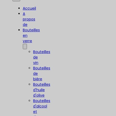
Accueil
A
propos
de
Bouteilles
en
verre
Bouteilles
de
vin
Bouteilles
de
bière
Bouteilles
d'huile
d'olive
Bouteilles
d'alcool
et