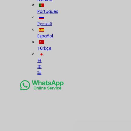
Português
Русский
Español
Türkçe
日
本
語