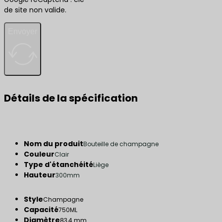
de site non valide.
Envoyer
Détails de la spécification
Nom du produit
Bouteille de champagne
Couleur
Clair
Type d'étanchéité
Liège
Hauteur
300mm
Style
Champagne
Capacité
750ML
Diamètre
83,4 mm