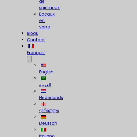
de
spiritueux
Bocaux
en
verre
Blogs
Contact
Français
English
العربية
Nederlands
ქართული
Deutsch
Italiano