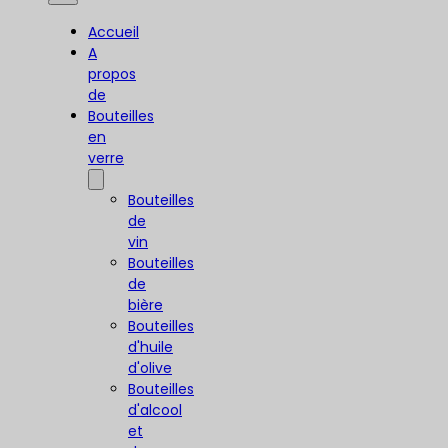
Accueil
A
propos
de
Bouteilles
en
verre
Bouteilles
de
vin
Bouteilles
de
bière
Bouteilles
d'huile
d'olive
Bouteilles
d'alcool
et