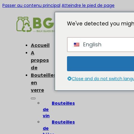
Passer au contenu principal
Atteindre le pied de page
We've detected you might
English
Accueil
A
propos
de
Bouteilles
Close and do not switch lan
en
verre
Bouteilles
de
vin
Bouteilles
de