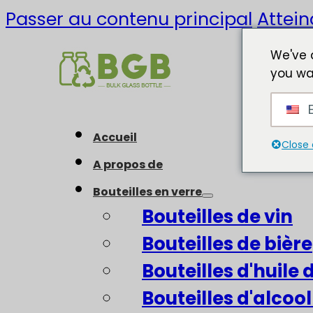
Passer au contenu principal
Attein
We've 
you wa
E
Accueil
Close 
A propos de
Bouteilles en verre
Bouteilles de vin
Bouteilles de bière
Bouteilles d'huile d
Bouteilles d'alcool