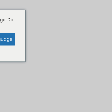
ge. Do
guage