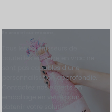
En vrac et sur mesure
Tous les fournisseurs de
bouteilles en verre en vrac ne
sont pas capables d’une
personnalisation approfondie.
Contactez nos experts en
emballage en verre pour
obtenir votre solution