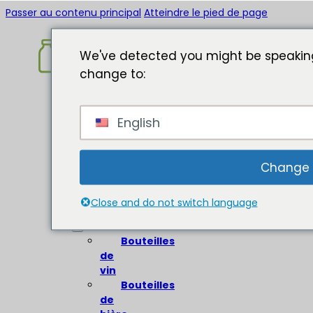
Passer au contenu principal
Atteindre le pied de page
We've detected you might be speaking
change to:
Accueil
English
A
propos
de
Change
Bouteilles
en
Close and do not switch language
verre
Bouteilles
de
vin
Bouteilles
de