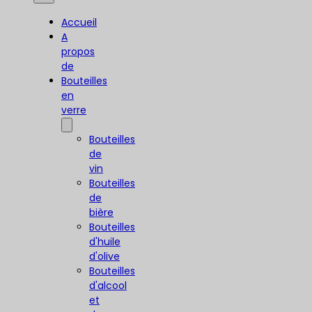
Accueil
A
propos
de
Bouteilles
en
verre
Bouteilles
de
vin
Bouteilles
de
bière
Bouteilles
d'huile
d'olive
Bouteilles
d'alcool
et