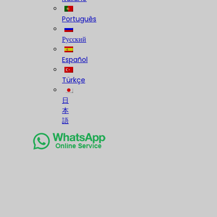
Português
Русский
Español
Türkçe
日
本
語