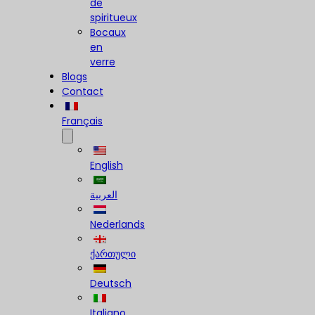
de
spiritueux
Bocaux
en
verre
Blogs
Contact
Français
English
العربية
Nederlands
ქართული
Deutsch
Italiano