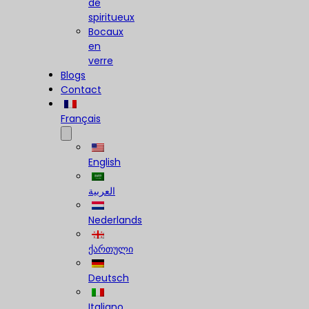
de
spiritueux
Bocaux
en
verre
Blogs
Contact
Français
English
العربية
Nederlands
ქართული
Deutsch
Italiano