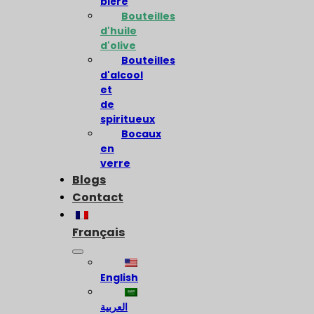
bière
Bouteilles
d'huile
d'olive
Bouteilles
d'alcool
et
de
spiritueux
Bocaux
en
verre
Blogs
Contact
Français
English
العربية