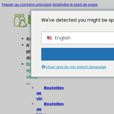
Passer au contenu principal
Atteindre le pied de page
We've detected you might be spe
English
Accueil
A
propos
de
Bouteilles
Close and do not switch language
en
verre
Bouteilles
de
vin
Bouteilles
de