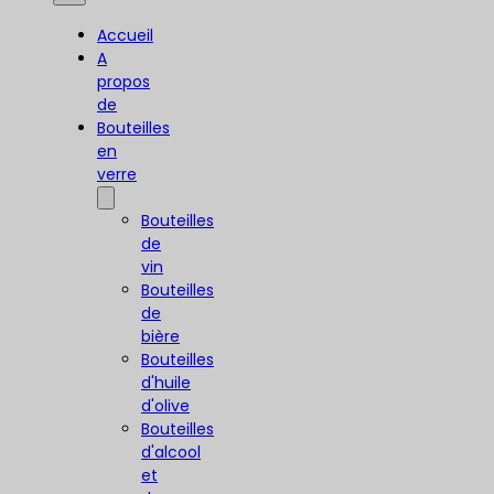
Accueil
A
propos
de
Bouteilles
en
verre
Bouteilles
de
vin
Bouteilles
de
bière
Bouteilles
d'huile
d'olive
Bouteilles
d'alcool
et