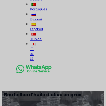
Português
Русский
Español
Türkçe
日
本
語
Bouteilles d'huile d'olive en gros