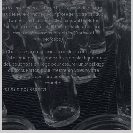
Trouvez des bouteilles d'huile d'olive de qualité
supérieure conçues pour protéger votre produit
tout en mettant en valeur sa qualité. Notre
sélection comprend différents styles, tels que
des modèles ronds et carrés (Dorica et
Marasca).
Choisissez parmi plusieurs couleurs et options
telles que des bouchons à vis en plastique ou
des bouchons en liège pour assurer un stockage
optimal. Parfait pour mettre en valeur votre
marque et répondre aux divers besoins du
marché.
Parlez à nos experts