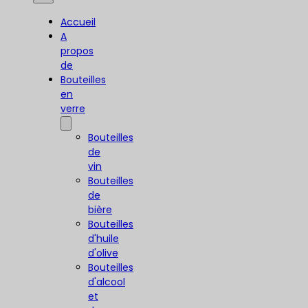
Accueil
A
propos
de
Bouteilles
en
verre
Bouteilles
de
vin
Bouteilles
de
bière
Bouteilles
d'huile
d'olive
Bouteilles
d'alcool
et