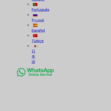
Português
Русский
Español
Türkçe
日
本
語