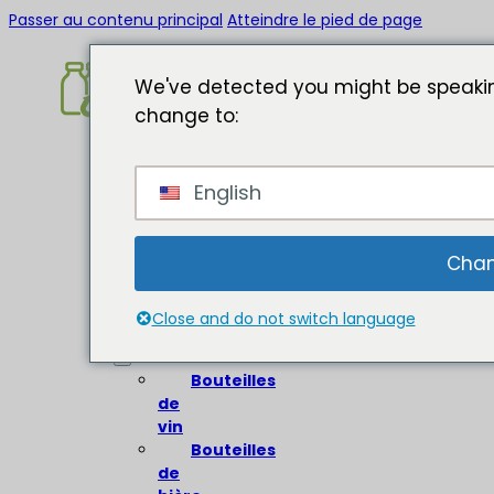
Passer au contenu principal
Atteindre le pied de page
We've detected you might be speakin
change to:
Accueil
English
A
propos
de
Chan
Bouteilles
en
Close and do not switch language
verre
Bouteilles
de
vin
Bouteilles
de