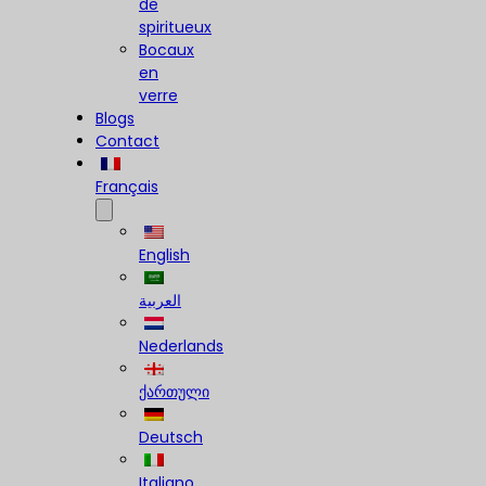
de
spiritueux
Bocaux
en
verre
Blogs
Contact
Français
English
العربية
Nederlands
ქართული
Deutsch
Italiano