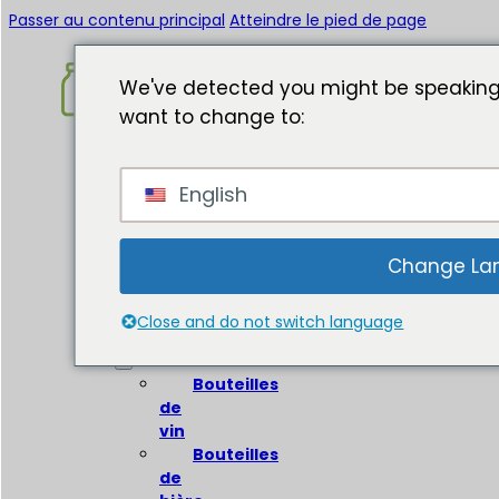
Passer au contenu principal
Atteindre le pied de page
We've detected you might be speaking
want to change to:
Accueil
English
A
propos
de
Change La
Bouteilles
en
Close and do not switch language
verre
Bouteilles
de
vin
Bouteilles
de