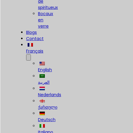
de
spiritueux
Bocaux
en
verre
Blogs
Contact
Français
English
العربية
Nederlands
ქართული
Deutsch
Italiano