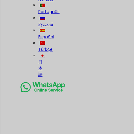
Português
Русский
Español
Türkçe
日
本
語