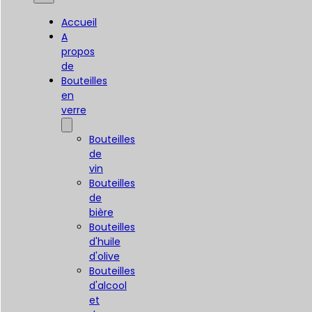
Accueil
A
propos
de
Bouteilles
en
verre
Bouteilles
de
vin
Bouteilles
de
bière
Bouteilles
d'huile
d'olive
Bouteilles
d'alcool
et