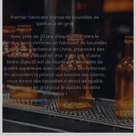
Premier fabricant chinois de bouteilles de
spiritueux en gros
Avec près de 20 ans d'expérience dans le
secteur, nous sommes un fabricant de bouteilles
d'alcool de confiance en Chine, proposant des
bouteilles d'alcool en vrac à des prix d'usine.
Notre objectif est de fournir des bouteilles de
qualité supérieure avec un service exceptionnel.
En accordant la priorité aux besoins des clients,
nous livrons des bouteilles d'alcool de qualité
supérieure en gros pour le succès de votre
entreprise !
Parlez à nos experts