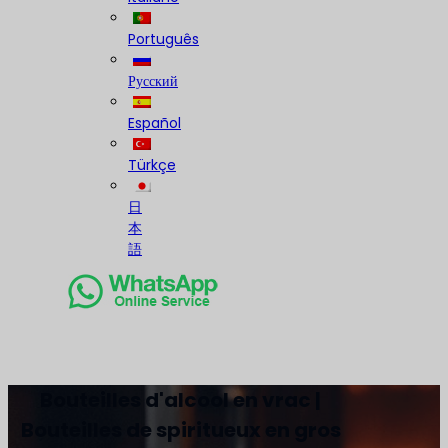
Português
Русский
Español
Türkçe
日
本
語
Bouteilles d'alcool en vrac |
Bouteilles de spiritueux en gros