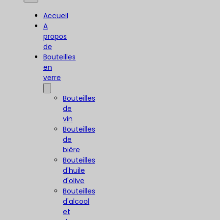
Accueil
A
propos
de
Bouteilles
en
verre
Bouteilles
de
vin
Bouteilles
de
bière
Bouteilles
d'huile
d'olive
Bouteilles
d'alcool
et