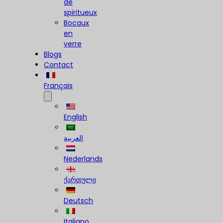
de
spiritueux
Bocaux
en
verre
Blogs
Contact
Français
English
العربية
Nederlands
ქართული
Deutsch
Italiano