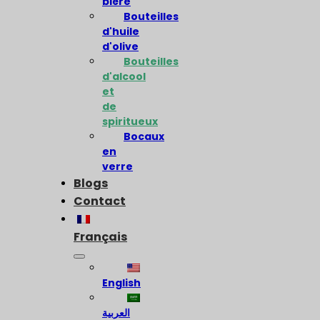
bière
Bouteilles
d'huile
d'olive
Bouteilles
d'alcool
et
de
spiritueux
Bocaux
en
verre
Blogs
Contact
Français
English
العربية