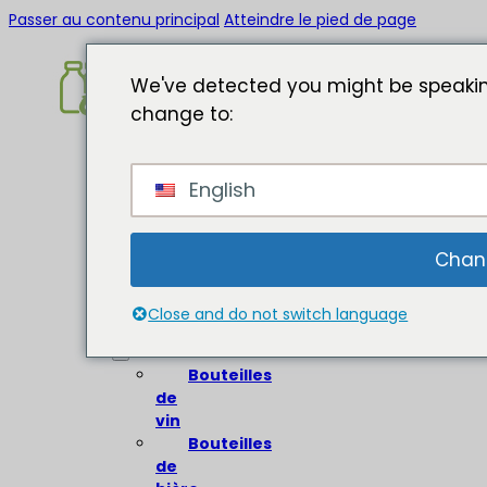
Passer au contenu principal
Atteindre le pied de page
We've detected you might be speakin
change to:
Accueil
English
A
propos
de
Chan
Bouteilles
en
Close and do not switch language
verre
Bouteilles
de
vin
Bouteilles
de