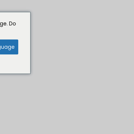
ge. Do
guage