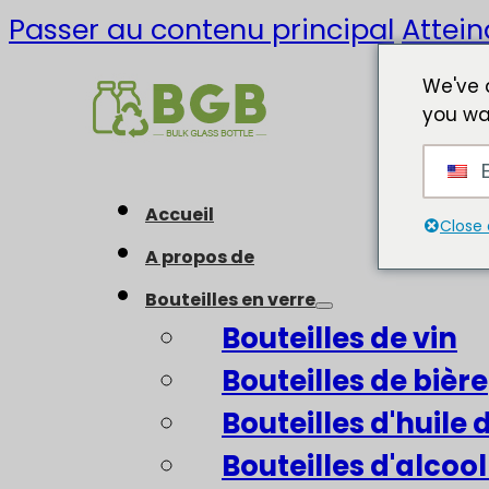
Passer au contenu principal
Attein
We've 
you wa
E
Accueil
Close 
A propos de
Bouteilles en verre
Bouteilles de vin
Bouteilles de bière
Bouteilles d'huile d
Bouteilles d'alcool