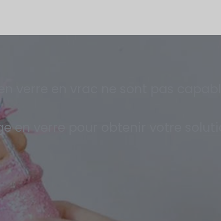
s en verre en vrac ne sont pas capab
 en verre pour obtenir votre solut