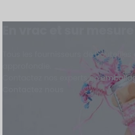
En vrac et sur mesure
Tous les fournisseurs de bouteille
approfondie.
Contactez nos experts en emballage
Contactez nous