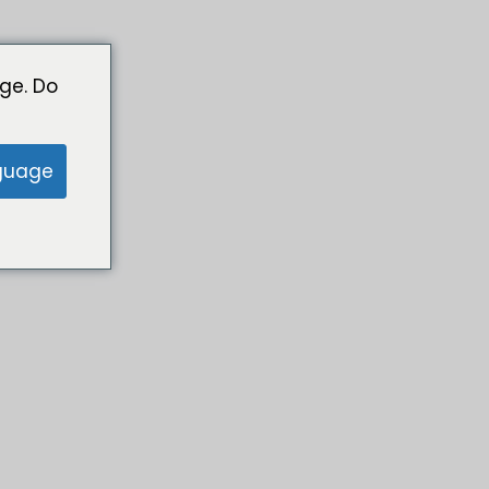
ge. Do
guage