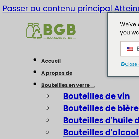
Passer au contenu principal
Attein
We've 
you wa
E
Accueil
Close 
A propos de
Bouteilles en verre
Bouteilles de vin
Bouteilles de bière
Bouteilles d'huile d
Bouteilles d'alcool