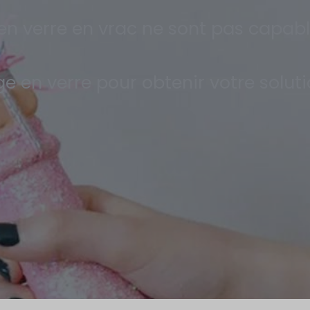
s en verre en vrac ne sont pas capab
 en verre pour obtenir votre solut