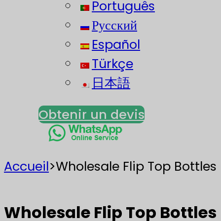
Português
Русский
Español
Türkçe
日本語
Obtenir un devis
Accueil
>
Wholesale Flip Top Bottle
Wholesale Flip Top Bottle