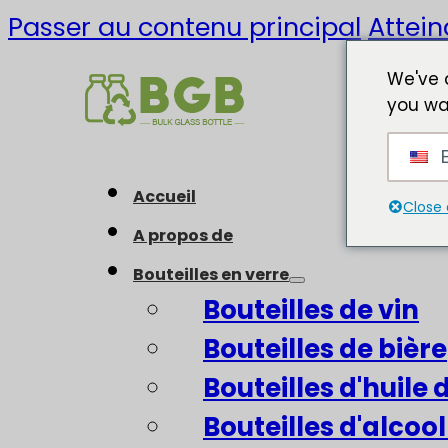
Passer au contenu principal
Attein
We've 
you wa
E
Accueil
Close 
A propos de
Bouteilles en verre
Bouteilles de vin
Bouteilles de bière
Bouteilles d'huile d
Bouteilles d'alcool