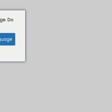
ge. Do
guage