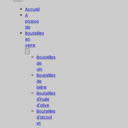
Accueil
A
propos
de
Bouteilles
en
verre
Bouteilles
de
vin
Bouteilles
de
bière
Bouteilles
d'huile
d'olive
Bouteilles
d'alcool
et