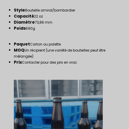
Style
Bouteille amiral/bombardier
Capacité
22 oz
Diamètre
73,86 mm
Poids
690g
Paquet
Carton ou palette
MOQ
Un récipient (une variété de bouteilles peut être
mélangée)
Prix
Contacter pour des prix en vrac