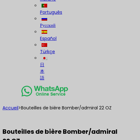
Português
Русский
Español
Türkçe
日
本
語
Accueil
>
Bouteilles de bière Bomber/admiral 22 OZ
Bouteilles de bière Bomber/admiral