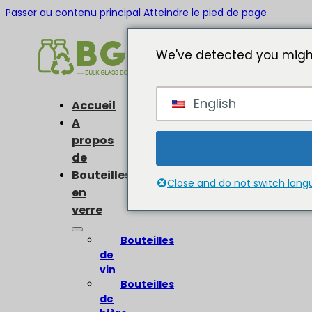
Passer au contenu principal
Atteindre le pied de page
We've detected you might
English
Accueil
A
propos
de
Bouteilles
Close and do not switch lan
en
verre
Bouteilles
de
vin
Bouteilles
de