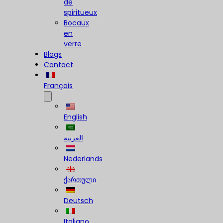
de
spiritueux
Bocaux
en
verre
Blogs
Contact
Français
English
العربية
Nederlands
ქართული
Deutsch
Italiano