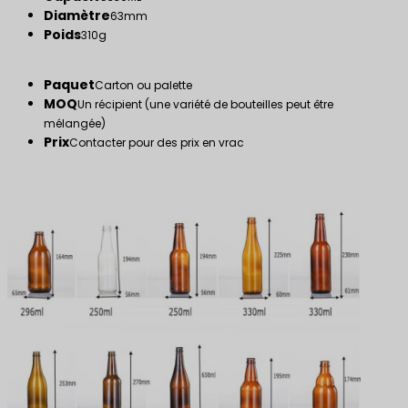
Diamètre
63mm
Poids
310g
Paquet
Carton ou palette
MOQ
Un récipient (une variété de bouteilles peut être
mélangée)
Prix
Contacter pour des prix en vrac