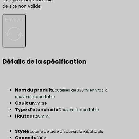
de site non valide.
Envoyer
Détails de la spécification
Nom du produit
Bouteilles de 330ml en vrac à
couvercle rabattable
Couleur
Ambre
Type d'étanchéité
Couvercle rabattable
Hauteur
218mm
Style
Bouteille de bière à couvercle rabattable
Capacité
330ML