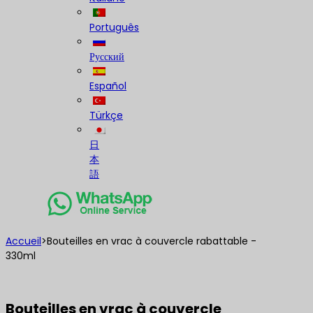
Português
Русский
Español
Türkçe
日
本
語
Accueil
>
Bouteilles en vrac à couvercle rabattable -
330ml
Bouteilles en vrac à couvercle