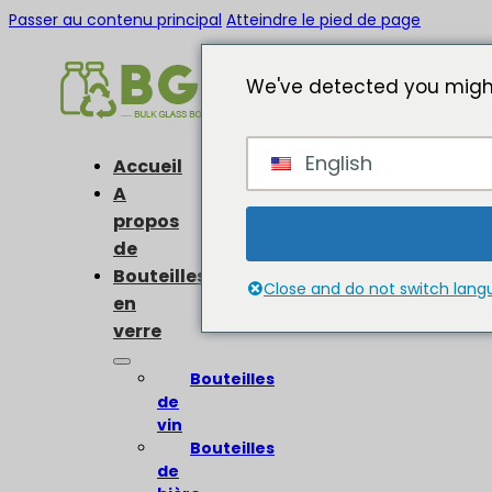
Passer au contenu principal
Atteindre le pied de page
We've detected you might
English
Accueil
A
propos
de
Bouteilles
Close and do not switch lan
en
verre
Bouteilles
de
vin
Bouteilles
de