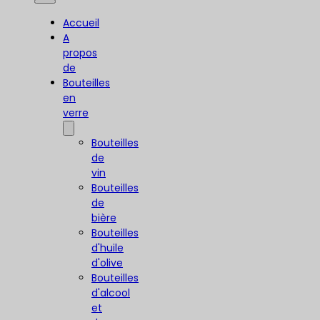
Accueil
A
propos
de
Bouteilles
en
verre
Bouteilles
de
vin
Bouteilles
de
bière
Bouteilles
d'huile
d'olive
Bouteilles
d'alcool
et