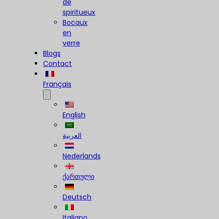
de
spiritueux
Bocaux
en
verre
Blogs
Contact
Français
English
العربية
Nederlands
ქართული
Deutsch
Italiano