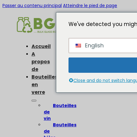
Passer au contenu principal
Atteindre le pied de page
We've detected you might
English
Accueil
A
propos
de
Bouteilles
Close and do not switch lan
en
verre
Bouteilles
de
vin
Bouteilles
de