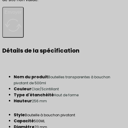
Envoyer
Détails de la spécification
Nom du produit
Bouteilles transparentes à bouchon
pivotant de 500ml
Couleur
Clair/Scintillant
Type d'étanchéité
Haut de forme
Hauteur
256 mm
Style
Bouteille à bouchon pivotant
Capacité
500ML
Diamètre
70 mm