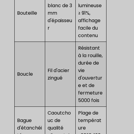
blanc de 3
lumineuse
Bouteille
mm
≥ 91%,
d'épaisseu
affichage
r
facile du
contenu
Résistant
à la rouille,
durée de
Fil d'acier
vie
Boucle
zingué
d'ouvertur
e et de
fermeture
5000 fois
Caoutcho
Plage de
Bague
uc de
températ
d'étanchéi
qualité
ure