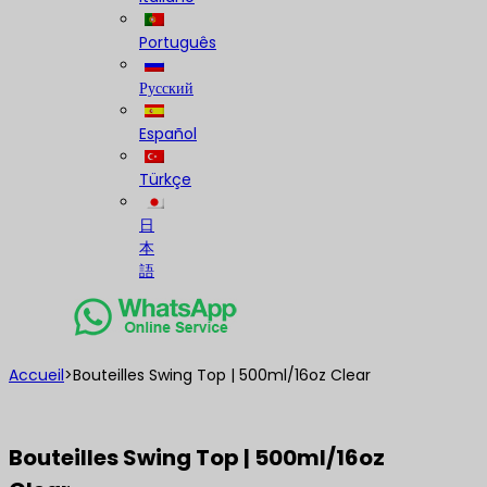
Português
Русский
Español
Türkçe
日
本
語
Accueil
>
Bouteilles Swing Top | 500ml/16oz Clear
Bouteilles Swing Top | 500ml/16oz