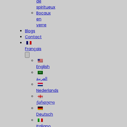
de
spiritueux
Bocaux
en
verre
Blogs
Contact
Français
English
العربية
Nederlands
ქართული
Deutsch
Italiano