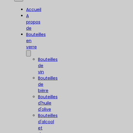
Accueil
A
propos
de
Bouteilles
en
verre
Bouteilles
de
vin
Bouteilles
de
bière
Bouteilles
d'huile
d'olive
Bouteilles
d'alcool
et