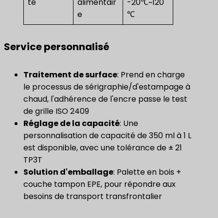
té
alimentair
-20℃~120
e
℃
Service personnalisé
Traitement de surface
: Prend en charge
le processus de sérigraphie/d'estampage à
chaud, l'adhérence de l'encre passe le test
de grille ISO 2409
​Réglage de la capacité​
: Une
personnalisation de capacité de 350 ml à 1 L
est disponible, avec une tolérance de ± 21
TP3T
Solution d'emballage
: Palette en bois +
couche tampon EPE, pour répondre aux
besoins de transport transfrontalier