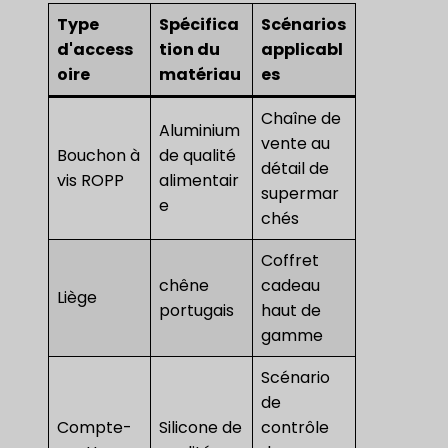
Type
Spécifica
Scénarios
d'access
tion du
applicabl
oire
matériau
es
Chaîne de
Aluminium
vente au
Bouchon à
de qualité
détail de
vis ROPP
alimentair
supermar
e
chés
Coffret
chêne
cadeau
Liège
portugais
haut de
gamme
Scénario
de
Compte-
Silicone de
contrôle