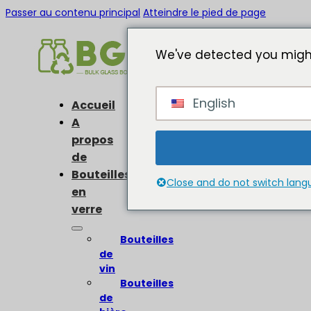
Passer au contenu principal
Atteindre le pied de page
We've detected you might
English
Accueil
A
propos
de
Bouteilles
Close and do not switch lan
en
verre
Bouteilles
de
vin
Bouteilles
de