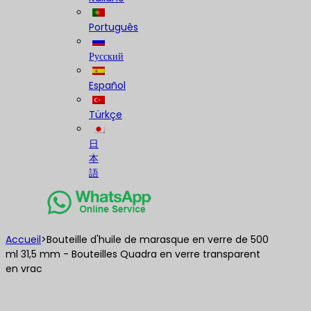
Português
Русский
Español
Türkçe
日
本
語
Accueil
>
Bouteille d'huile de marasque en verre de 500
ml 31,5 mm - Bouteilles Quadra en verre transparent
en vrac