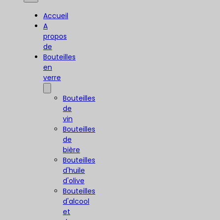
Accueil
A
propos
de
Bouteilles
en
verre
Bouteilles
de
vin
Bouteilles
de
bière
Bouteilles
d'huile
d'olive
Bouteilles
d'alcool
et