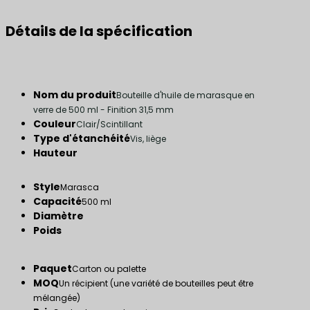
Détails de la spécification
Nom du produit
Bouteille d'huile de marasque en
verre de 500 ml - Finition 31,5 mm
Couleur
Clair/Scintillant
Type d'étanchéité
Vis, liège
Hauteur
Style
Marasca
Capacité
500 ml
Diamètre
Poids
Paquet
Carton ou palette
MOQ
Un récipient (une variété de bouteilles peut être
mélangée)