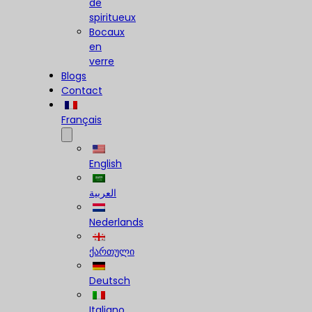
de
spiritueux
Bocaux
en
verre
Blogs
Contact
Français
English
العربية
Nederlands
ქართული
Deutsch
Italiano