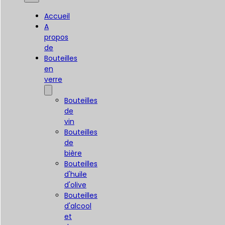
Accueil
A
propos
de
Bouteilles
en
verre
Bouteilles
de
vin
Bouteilles
de
bière
Bouteilles
d'huile
d'olive
Bouteilles
d'alcool
et