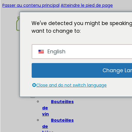
Passer au contenu principal
Atteindre le pied de page
We've detected you might be speaking
want to change to:
Accueil
English
A
propos
de
Change La
Bouteilles
en
Close and do not switch language
verre
Bouteilles
de
vin
Bouteilles
de