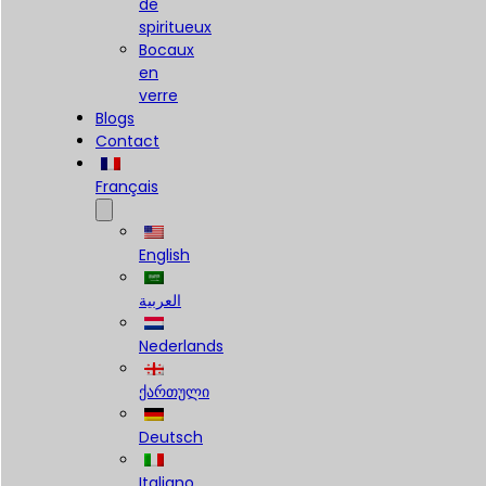
de
spiritueux
Bocaux
en
verre
Blogs
Contact
Français
English
العربية
Nederlands
ქართული
Deutsch
Italiano