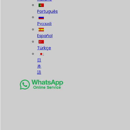
Português
Русский
Español
Türkçe
日
本
語