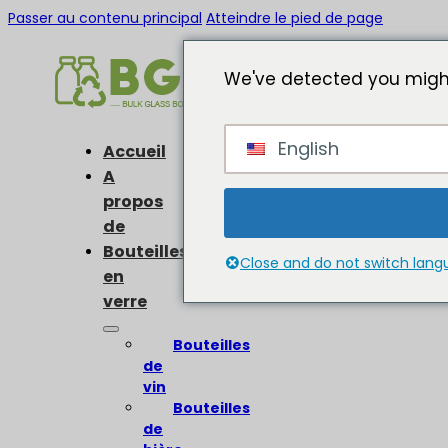
Passer au contenu principal
Atteindre le pied de page
We've detected you might
English
Accueil
A
propos
de
Bouteilles
Close and do not switch lan
en
verre
Bouteilles
de
vin
Bouteilles
de