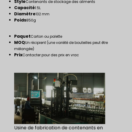
Style
Contenants de stockage des aliments
Capacité
1.5L
Diamètre
132 mm
Poids
850g
Paquet
Carton ou palette
MOQ
Un récipient (une variété de bouteilles peut être
mélangée)
Prix
Contacter pour des prix en vrac
Usine de fabrication de contenants en