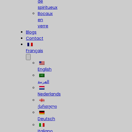
de
spiritueux
Bocaux
en
verre
Blogs
Contact
Français
English
العربية
Nederlands
ქართული
Deutsch
Italiano