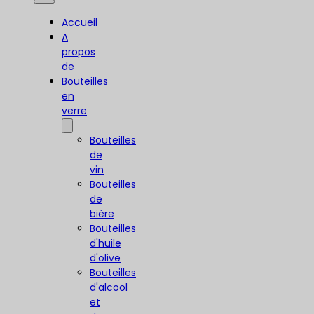
Accueil
A
propos
de
Bouteilles
en
verre
Bouteilles
de
vin
Bouteilles
de
bière
Bouteilles
d'huile
d'olive
Bouteilles
d'alcool
et