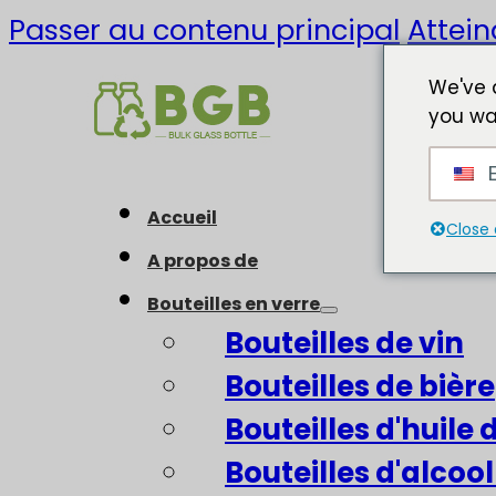
Passer au contenu principal
Attein
We've 
you wa
E
Accueil
Close 
A propos de
Bouteilles en verre
Bouteilles de vin
Bouteilles de bière
Bouteilles d'huile d
Bouteilles d'alcool