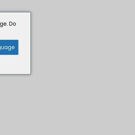
ge. Do
guage