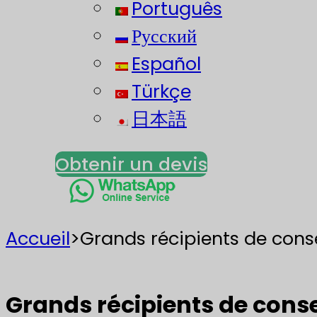
Português
Русский
Español
Türkçe
日本語
Obtenir un devis
Accueil
>
Grands récipients de conse
Grands récipients de conse