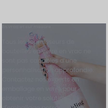
En vrac et sur mesure
Tous les fournisseurs de
bouteilles en verre en vrac ne
sont pas capables d’une
personnalisation approfondie.
Contactez nos experts en
emballage en verre pour
obtenir votre solution
d'emballage personnalisée.