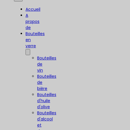
Accueil
A
propos
de
Bouteilles
en
verre
Bouteilles
de
vin
Bouteilles
de
bière
Bouteilles
d'huile
d'olive
Bouteilles
d'alcool
et