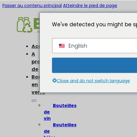
Passer au contenu principal
Atteindre le pied de page
We've detected you might be sp
English
Accueil
A
propos
de
Bouteilles
Close and do not switch language
en
verre
Bouteilles
de
vin
Bouteilles
de