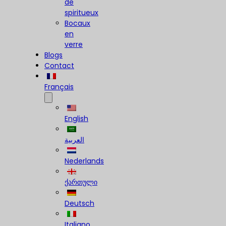
de
spiritueux
Bocaux
en
verre
Blogs
Contact
Français
English
العربية
Nederlands
ქართული
Deutsch
Italiano