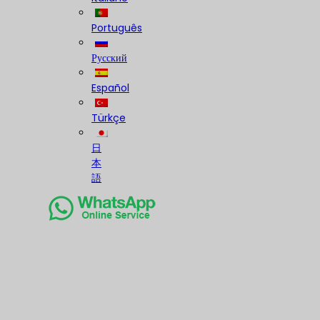
Português
Русский
Español
Türkçe
日
本
語