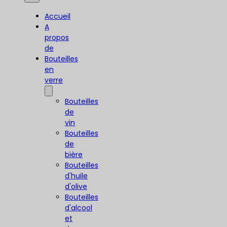
Accueil
A
propos
de
Bouteilles
en
verre
Bouteilles
de
vin
Bouteilles
de
bière
Bouteilles
d'huile
d'olive
Bouteilles
d'alcool
et