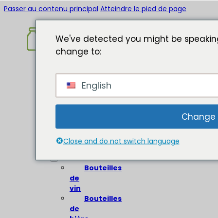
Passer au contenu principal
Atteindre le pied de page
We've detected you might be speaking
change to:
Accueil
English
A
propos
de
Change
Bouteilles
en
Close and do not switch language
verre
Bouteilles
de
vin
Bouteilles
de