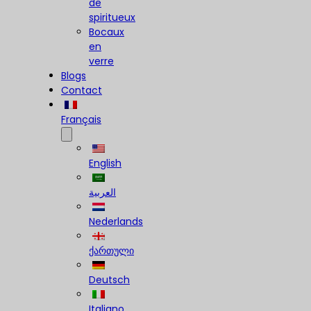
de
spiritueux
Bocaux
en
verre
Blogs
Contact
Français
English
العربية
Nederlands
ქართული
Deutsch
Italiano