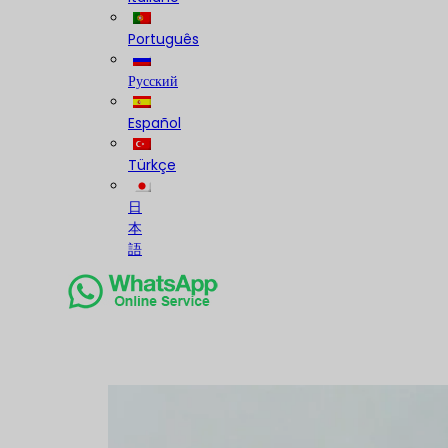
Português
Русский
Español
Türkçe
日
本
語