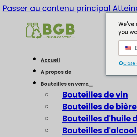
Passer au contenu principal
Attein
We've 
you wa
E
Accueil
Close 
A propos de
Bouteilles en verre
Bouteilles de vin
Bouteilles de bière
Bouteilles d'huile d
Bouteilles d'alcool