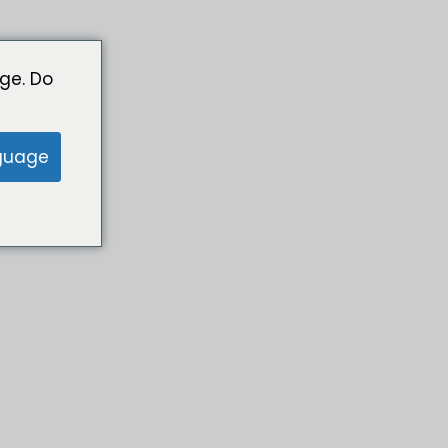
ge. Do
guage