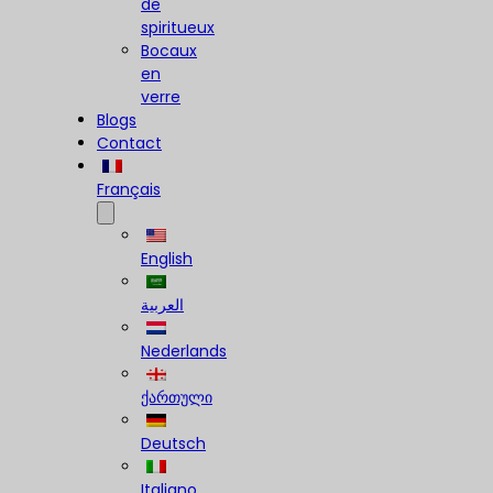
de
spiritueux
Bocaux
en
verre
Blogs
Contact
Français
English
العربية
Nederlands
ქართული
Deutsch
Italiano