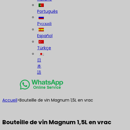
Português
Русский
Español
Türkçe
日
本
語
Accueil
>
Bouteille de vin Magnum 1,5L en vrac
Bouteille de vin Magnum 1,5L en vrac