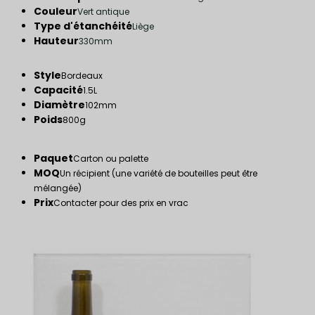
Couleur
Vert antique
Type d'étanchéité
Liège
Hauteur
330mm
Style
Bordeaux
Capacité
1.5L
Diamètre
102mm
Poids
800g
Paquet
Carton ou palette
MOQ
Un récipient (une variété de bouteilles peut être
mélangée)
Prix
Contacter pour des prix en vrac