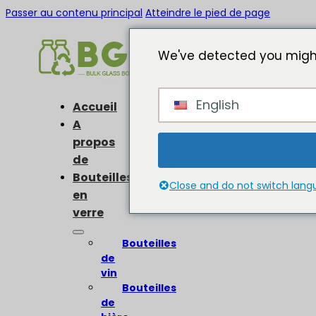
Passer au contenu principal
Atteindre le pied de page
We've detected you might
English
Accueil
A
propos
de
Bouteilles
Close and do not switch lan
en
verre
Bouteilles
de
vin
Bouteilles
de