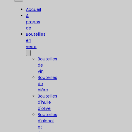
Accueil
A
propos
de
Bouteilles
en
verre
Bouteilles
de
vin
Bouteilles
de
bière
Bouteilles
d'huile
d'olive
Bouteilles
d'alcool
et