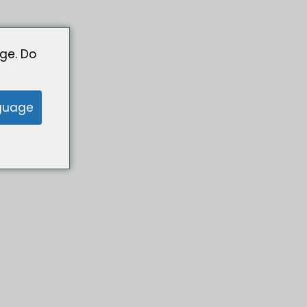
ge. Do
guage