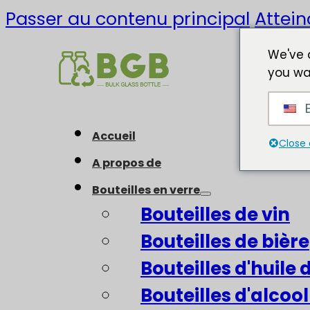
Passer au contenu principal
Attein
We've 
you wa
E
Accueil
Close 
A propos de
Bouteilles en verre
Bouteilles de vin
Bouteilles de bière
Bouteilles d'huile d
Bouteilles d'alcool