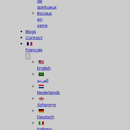
de
spiritueux
Bocaux
en
verre
Blogs
Contact
Français
English
العربية
Nederlands
ქართული
Deutsch
Italiano