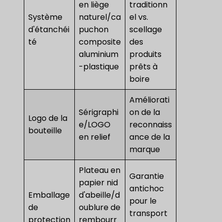
en liège
traditionn
Système
naturel/ca
el vs.
d'étanchéi
puchon
scellage
té
composite
des
aluminium
produits
-plastique
prêts à
boire
Améliorati
Sérigraphi
on de la
Logo de la
e/LOGO
reconnaiss
bouteille
en relief
ance de la
marque
Plateau en
Garantie
papier nid
antichoc
Emballage
d'abeille/d
pour le
de
oublure de
transport
protection
rembourr