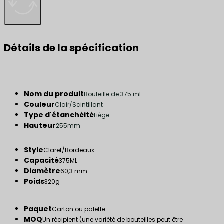
Détails de la spécification
Nom du produit
Bouteille de 375 ml
Couleur
Clair/Scintillant
Type d'étanchéité
Liège
Hauteur
255mm
Style
Claret/Bordeaux
Capacité
375ML
Diamètre
60,3 mm
Poids
320g
Paquet
Carton ou palette
MOQ
Un récipient (une variété de bouteilles peut être