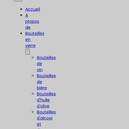
Accueil
A
propos
de
Bouteilles
en
verre
Bouteilles
de
vin
Bouteilles
de
bière
Bouteilles
d'huile
d'olive
Bouteilles
d'alcool
et