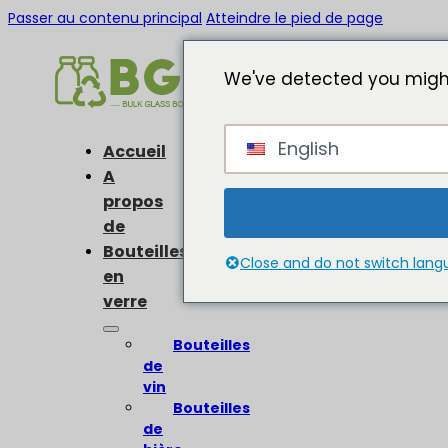
Passer au contenu principal
Atteindre le pied de page
We've detected you might
English
Accueil
A
propos
de
Bouteilles
Close and do not switch lan
en
verre
Bouteilles
de
vin
Bouteilles
de