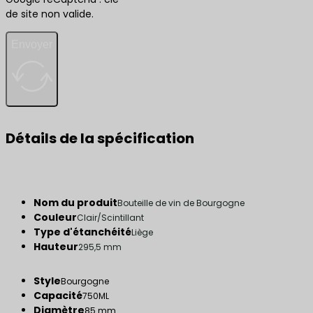
de site non valide.
Envoyer
Détails de la spécification
Nom du produit
Bouteille de vin de Bourgogne
Couleur
Clair/Scintillant
Type d'étanchéité
Liège
Hauteur
295,5 mm
Style
Bourgogne
Capacité
750ML
Diamètre
85 mm