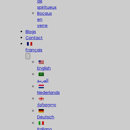
de
spiritueux
Bocaux
en
verre
Blogs
Contact
Français
English
العربية
Nederlands
ქართული
Deutsch
Italiano