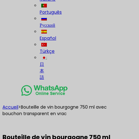
Português
Русский
Español
Türkçe
日
本
語
Accueil
>
Bouteille de vin bourgogne 750 ml avec
bouchon transparent en vrac
Bouteille de vin bourgogne 750 ml