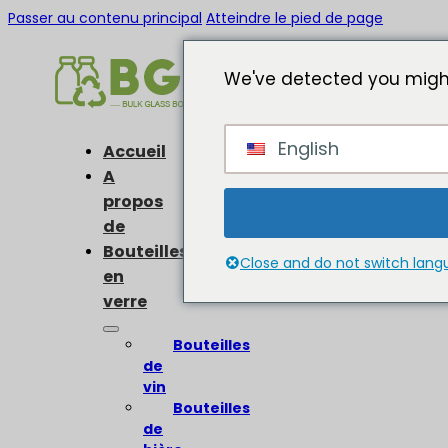
Passer au contenu principal
Atteindre le pied de page
We've detected you might
English
Accueil
A
propos
de
Bouteilles
Close and do not switch lan
en
verre
Bouteilles
de
vin
Bouteilles
de