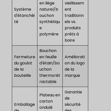
en liège
vieillissem
Système
naturel/b
ent
d'étanchéi
ouchon
traditionn
té
synthétiqu
els vs.
e
produits
polymère
prêts à
boire
Bouchon
Fermeture
en feuille
Améliorati
du goulot
d'étain/bo
on du logo
de la
uchon
de la
bouteille
thermorét
marque
ractable
Garantie
Plateau en
de
carton
Emballage
sécurité
ondulé
de
des