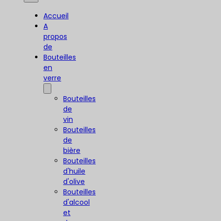
Accueil
A
propos
de
Bouteilles
en
verre
Bouteilles
de
vin
Bouteilles
de
bière
Bouteilles
d'huile
d'olive
Bouteilles
d'alcool
et