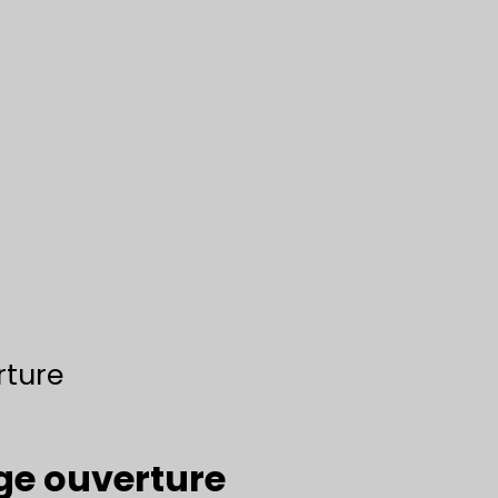
rture
rge ouverture