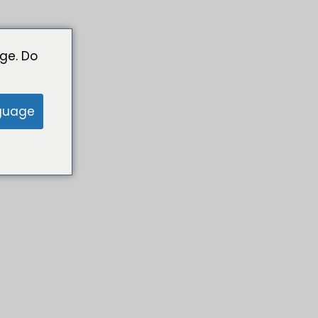
ge. Do
guage