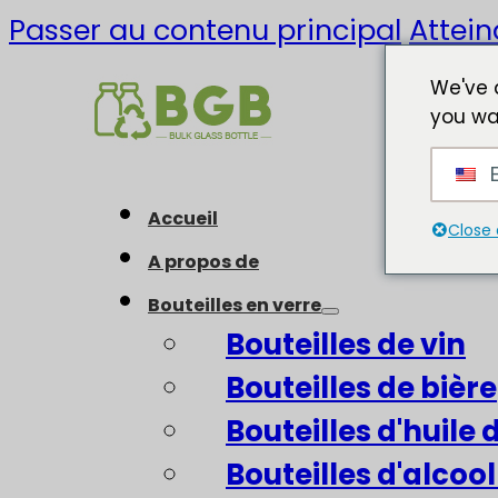
Passer au contenu principal
Attein
We've 
you wa
E
Accueil
Close 
A propos de
Bouteilles en verre
Bouteilles de vin
Bouteilles de bière
Bouteilles d'huile d
Bouteilles d'alcool