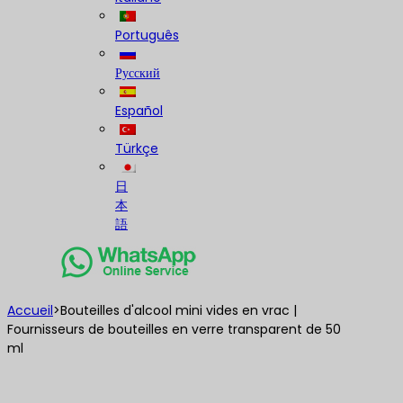
Português
Русский
Español
Türkçe
日
本
語
Accueil
>
Bouteilles d'alcool mini vides en vrac |
Fournisseurs de bouteilles en verre transparent de 50
ml