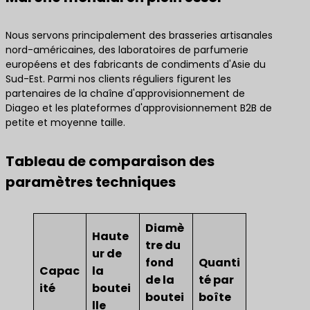
Nous servons principalement des brasseries artisanales
nord-américaines, des laboratoires de parfumerie
européens et des fabricants de condiments d'Asie du
Sud-Est. Parmi nos clients réguliers figurent les
partenaires de la chaîne d'approvisionnement de
Diageo et les plateformes d'approvisionnement B2B de
petite et moyenne taille.
Tableau de comparaison des
paramètres techniques
Diamè
Haute
tre du
ur de
fond
Quanti
Capac
la
de la
té par
ité
boutei
boutei
boîte
lle