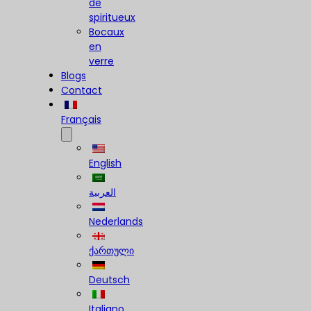
de
spiritueux
Bocaux
en
verre
Blogs
Contact
Français
English
العربية
Nederlands
ქართული
Deutsch
Italiano