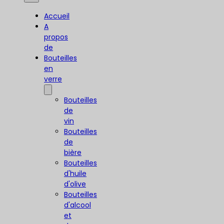
Accueil
A
propos
de
Bouteilles
en
verre
Bouteilles
de
vin
Bouteilles
de
bière
Bouteilles
d'huile
d'olive
Bouteilles
d'alcool
et