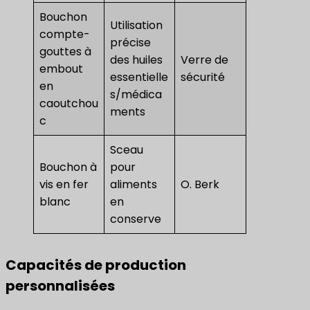
Bouchon
Utilisation
compte-
précise
gouttes à
des huiles
Verre de
embout
essentielle
sécurité
en
s/médica
caoutchou
ments
c
Sceau
Bouchon à
pour
vis en fer
aliments
O. Berk
blanc
en
conserve
Capacités de production
personnalisées