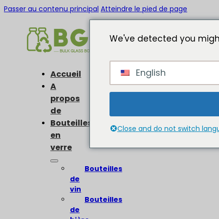
Passer au contenu principal
Atteindre le pied de page
We've detected you might
English
Accueil
A
propos
de
Bouteilles
Close and do not switch lan
en
verre
Bouteilles
de
vin
Bouteilles
de