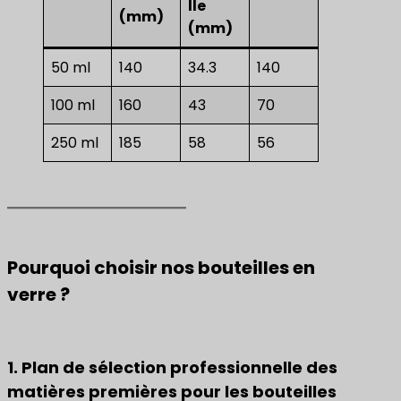
lle
(mm)
(mm)
50 ml
140
34.3
140
100 ml
160
43
70
250 ml
185
58
56
Pourquoi choisir nos bouteilles en
verre ?
1. Plan de sélection professionnelle des
matières premières pour les bouteilles