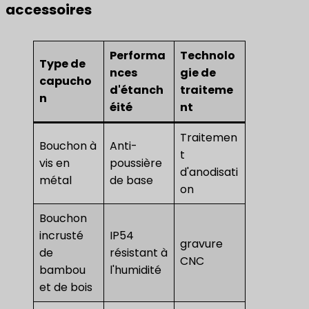
accessoires
Performa
Technolo
Type de
nces
gie de
capucho
d'étanch
traiteme
n
éité
nt
Traitemen
Bouchon à
Anti-
t
vis en
poussière
d'anodisati
métal
de base
on
Bouchon
incrusté
IP54
gravure
de
résistant à
CNC
bambou
l'humidité
et de bois