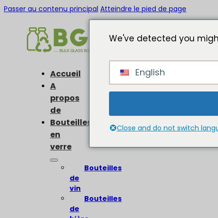
Passer au contenu principal
Atteindre le pied de page
We've detected you might
English
Accueil
A
propos
de
Bouteilles
Close and do not switch lan
en
verre
Bouteilles
de
vin
Bouteilles
de