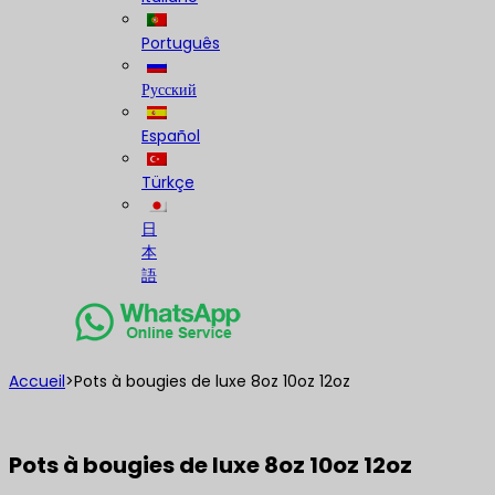
Português
Русский
Español
Türkçe
日
本
語
Accueil
>
Pots à bougies de luxe 8oz 10oz 12oz
Pots à bougies de luxe 8oz 10oz 12oz