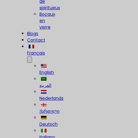
de
spiritueux
Bocaux
en
verre
Blogs
Contact
Français
English
العربية
Nederlands
ქართული
Deutsch
Italiano