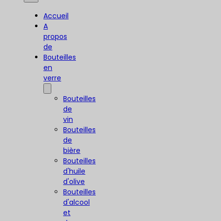
Accueil
A
propos
de
Bouteilles
en
verre
Bouteilles
de
vin
Bouteilles
de
bière
Bouteilles
d'huile
d'olive
Bouteilles
d'alcool
et