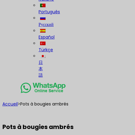
Português
Русский
Español
Türkçe
日
本
語
Accueil
>
Pots à bougies ambrés
Pots à bougies ambrés