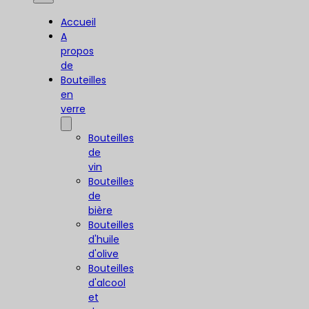
Accueil
A
propos
de
Bouteilles
en
verre
Bouteilles
de
vin
Bouteilles
de
bière
Bouteilles
d'huile
d'olive
Bouteilles
d'alcool
et