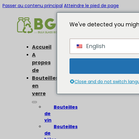
Passer au contenu principal
Atteindre le pied de page
We've detected you might
English
Accueil
A
propos
de
Bouteilles
Close and do not switch lan
en
verre
Bouteilles
de
vin
Bouteilles
de