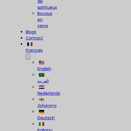
de
spiritueux
Bocaux
en
verre
Blogs
Contact
Français
English
العربية
Nederlands
ქართული
Deutsch
Italiano