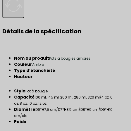
Détails de la spécification
Nom du produit
Pots à bougies ambrés
Couleur
Ambre
Type d'étanchéité
Hauteur
Style
Pot à bougie
Capacité
100 ml, 145 ml, 200 ml, 280 ml, 320 ml/4 oz, 6
oz, 8 oz, 10 oz, 12 oz
Diamètre
D6*H7,5 cm/D7*H8,5 cm/D8*H9 cm/D9*H10
cm/etc.
Poids