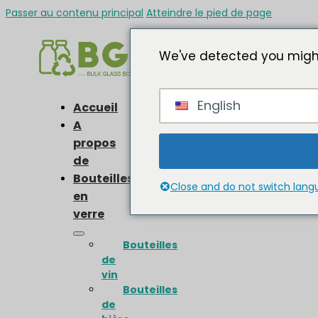
Passer au contenu principal
Atteindre le pied de page
We've detected you might
English
Accueil
A
propos
de
Bouteilles
Close and do not switch lan
en
verre
Bouteilles
de
vin
Bouteilles
de