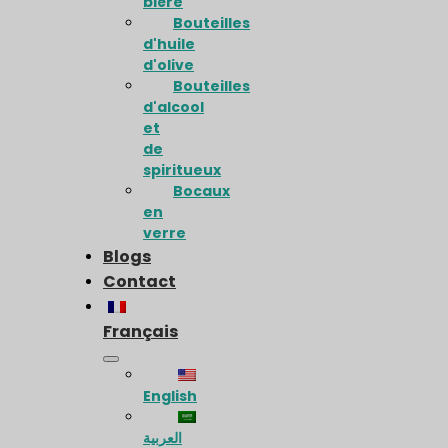
bière
Bouteilles
d'huile
d'olive
Bouteilles
d'alcool
et
de
spiritueux
Bocaux
en
verre
Blogs
Contact
Français
English
العربية