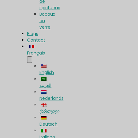
de
spiritueux
Bocaux
en
verre
Blogs
Contact
Français
English
العربية
Nederlands
ქართული
Deutsch
Italiano