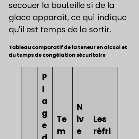
secouer la bouteille si de la
glace apparaît, ce qui indique
qu'il est temps de la sortir.
Tableau comparatif de la teneur en alcool et
du temps de congélation sécuritaire
P
l
a
N
g
Te
iv
Les
e
m
e
réfri
d