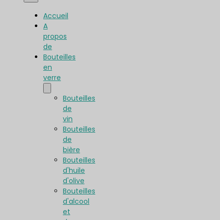
Accueil
A
propos
de
Bouteilles
en
verre
Bouteilles
de
vin
Bouteilles
de
bière
Bouteilles
d'huile
d'olive
Bouteilles
d'alcool
et