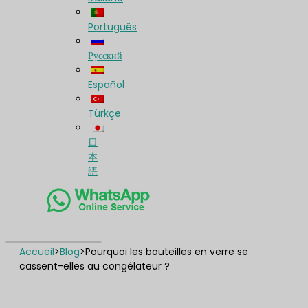
Português
Русский
Español
Türkçe
日
本
語
Accueil
>
Blog
>
Pourquoi les bouteilles en verre se
cassent-elles au congélateur ?