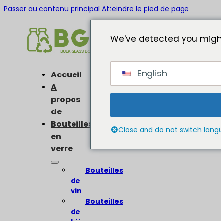
Passer au contenu principal
Atteindre le pied de page
We've detected you might
English
Accueil
A
propos
de
Bouteilles
Close and do not switch lan
en
verre
Bouteilles
de
vin
Bouteilles
de