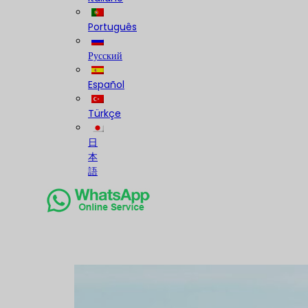
Português
Русский
Español
Türkçe
日
本
語