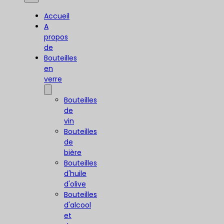
Accueil
A
propos
de
Bouteilles
en
verre
Bouteilles
de
vin
Bouteilles
de
bière
Bouteilles
d'huile
d'olive
Bouteilles
d'alcool
et