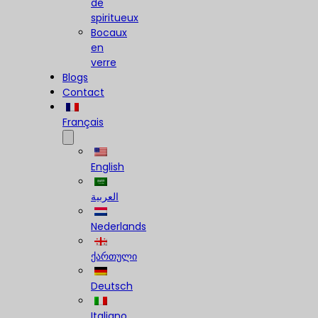
de
spiritueux
Bocaux
en
verre
Blogs
Contact
Français
English
العربية
Nederlands
ქართული
Deutsch
Italiano