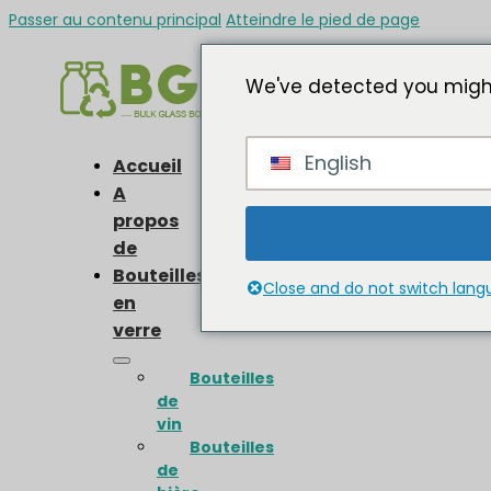
Passer au contenu principal
Atteindre le pied de page
We've detected you might
English
Accueil
A
propos
de
Bouteilles
Close and do not switch lan
en
verre
Bouteilles
de
vin
Bouteilles
de