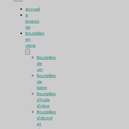
Accueil
A
propos
de
Bouteilles
en
verre
Bouteilles
de
vin
Bouteilles
de
bière
Bouteilles
d'huile
d'olive
Bouteilles
d'alcool
et