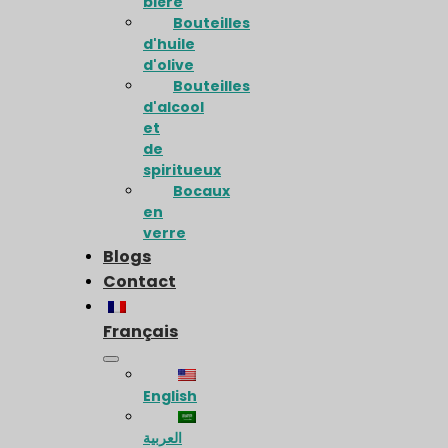
bière
Bouteilles
d'huile
d'olive
Bouteilles
d'alcool
et
de
spiritueux
Bocaux
en
verre
Blogs
Contact
Français
English
العربية