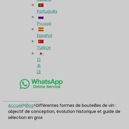
Português
Русский
Español
Türkçe
日
本
語
Accueil
>
Blog
>
Différentes formes de bouteilles de vin :
objectif de conception, évolution historique et guide de
sélection en gros