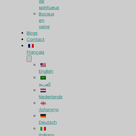
de
spiritueux
Bocaux
en
verre
Blogs
Contact
Français
English
العربية
Nederlands
ქართული
Deutsch
Italiano