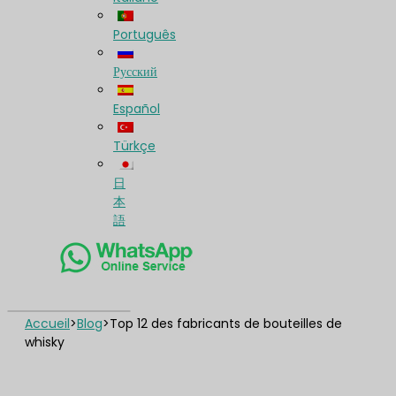
Português
Русский
Español
Türkçe
日
本
語
Accueil
>
Blog
>
Top 12 des fabricants de bouteilles de
whisky