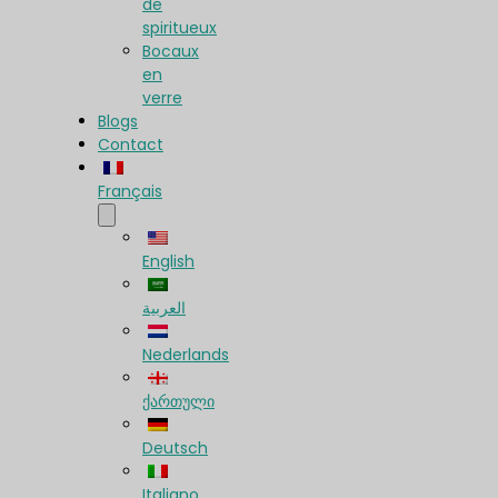
de
spiritueux
Bocaux
en
verre
Blogs
Contact
Français
English
العربية
Nederlands
ქართული
Deutsch
Italiano