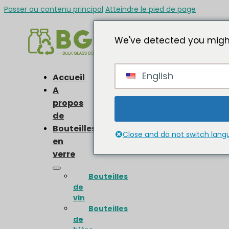
Passer au contenu principal
Atteindre le pied de page
We've detected you might
English
Accueil
A
propos
de
Bouteilles
Close and do not switch lan
en
verre
Bouteilles
de
vin
Bouteilles
de