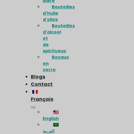
bière
Bouteilles
d'huile
d'olive
Bouteilles
d'alcool
et
de
spiritueux
Bocaux
en
verre
Blogs
Contact
Français
English
العربية