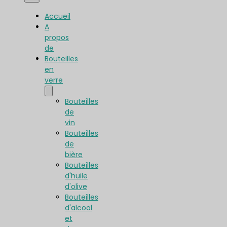
Accueil
A
propos
de
Bouteilles
en
verre
Bouteilles
de
vin
Bouteilles
de
bière
Bouteilles
d'huile
d'olive
Bouteilles
d'alcool
et