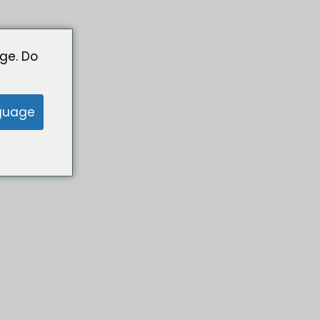
ge. Do
guage