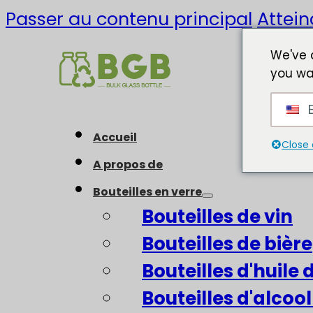
Passer au contenu principal
Attein
We've 
you wa
E
Accueil
Close 
A propos de
Bouteilles en verre
Bouteilles de vin
Bouteilles de bière
Bouteilles d'huile d
Bouteilles d'alcool