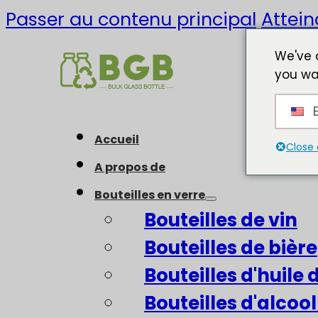
Passer au contenu principal
Attein
We've 
you wa
E
Accueil
Close 
A propos de
Bouteilles en verre
Bouteilles de vin
Bouteilles de bière
Bouteilles d'huile d
Bouteilles d'alcool