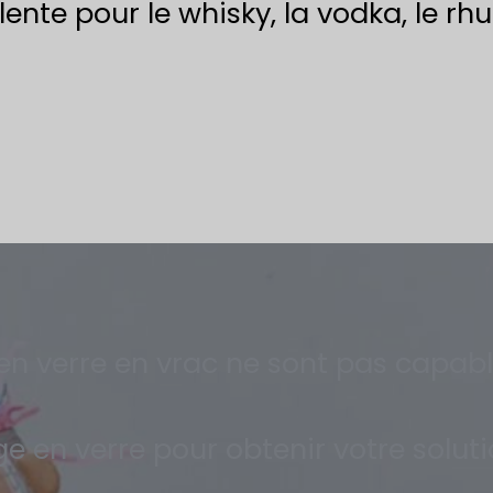
ente pour le whisky, la vodka, le rhu
s en verre en vrac ne sont pas capab
 en verre pour obtenir votre solut