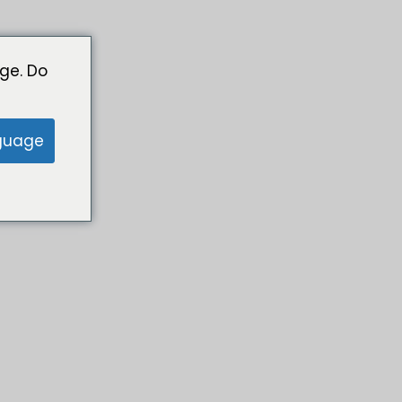
ge. Do
guage